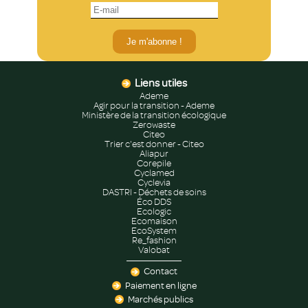
Je m'abonne !
Liens utiles
Ademe
Agir pour la transition - Ademe
Ministère de la transition écologique
Zerowaste
Citeo
Trier c'est donner - Citeo
Aliapur
Corepile
Cyclamed
Cyclevia
DASTRI - Déchets de soins
Éco DDS
Ecologic
Ecomaison
EcoSystem
Re_fashion
Valobat
Contact
Paiement en ligne
Marchés publics