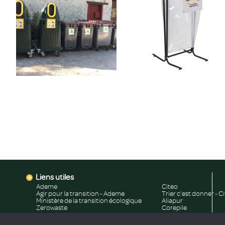
Liens utiles
Ademe
Citeo
Agir pour la transition - Ademe
Trier c'est donner - C
Ministère de la transition écologique
Aliapur
Zerowaste
Corepile