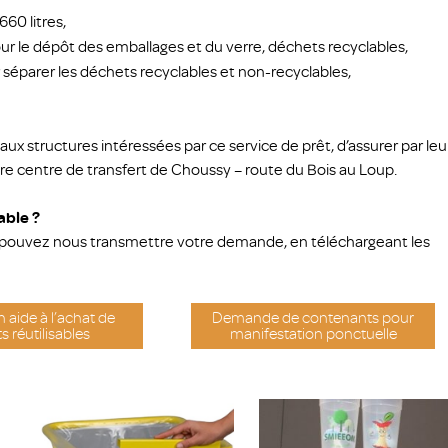
660 litres,
our le dépôt des emballages et du verre, déchets recyclables,
séparer les déchets recyclables et non-recyclables,
ux structures intéressées par ce service de prêt, d’assurer par leu
tre centre de transfert de Choussy – route du Bois au Loup.
able ?
pouvez nous transmettre votre demande, en téléchargeant les
 aide à l’achat de
Demande de contenants pour
s réutilisables
manifestation ponctuelle