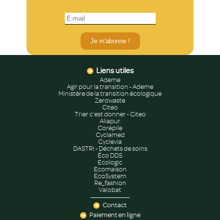
Je m'abonne !
Liens utiles
Ademe
Agir pour la transition - Ademe
Ministère de la transition écologique
Zerowaste
Citeo
Trier c'est donner - Citeo
Aliapur
Corepile
Cyclamed
Cyclevia
DASTRI - Déchets de soins
Éco DDS
Ecologic
Ecomaison
EcoSystem
Re_fashion
Valobat
Contact
Paiement en ligne