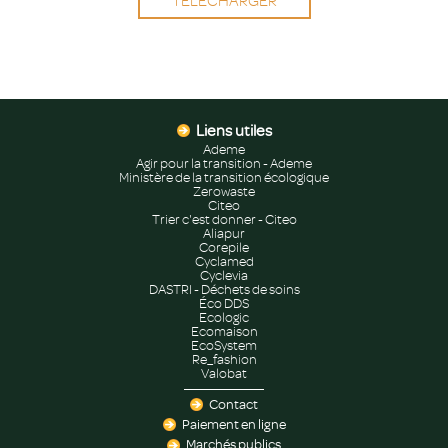
TÉLÉCHARGER
Liens utiles
Ademe
Agir pour la transition - Ademe
Ministère de la transition écologique
Zerowaste
Citeo
Trier c'est donner - Citeo
Aliapur
Corepile
Cyclamed
Cyclevia
DASTRI - Déchets de soins
Éco DDS
Ecologic
Ecomaison
EcoSystem
Re_fashion
Valobat
Contact
Paiement en ligne
Marchés publics